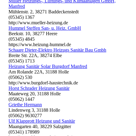
Müller Heizungs-, Lüftungs- und Klimaanlagen GmbH,
Manfred
Mühlenstr. 2, 38271 Baddeckenstedt
(05345) 1367
http://www.mueller-heizung.de
Hummel Steffen San- u. Heiz. GmbH
Beekstr. 10, 38277 Heere
(05345) 4845
https://www.heizung-hummel.de
Schaare Dieter-Elektro Heizugs Sanitär Bau Gmbh
Breite Str. 22A, 38274 Elbe
(05345) 1713
Heizung Sanitär Solar Burgdorf Manfred
Am Rolande 22A, 31188 Holle
(05062) 530
http://www.burgdorf-haustechnik.de
Horst Schrader Heizung Sanitär
Maateweg 20, 31188 Holle
(05062) 1447
Griethe Hermann
Lindenweg 3, 31188 Holle
(05062) 9630277
Ulf Klapprott Heizung und Sanitär
Maangarten 40, 38229 Salzgitter
(05341) 178989