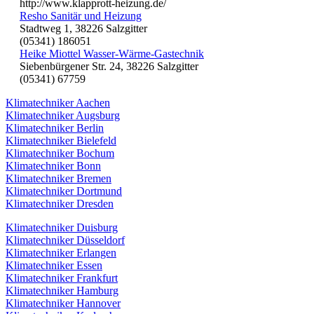
http://www.klapprott-heizung.de/
Resho Sanitär und Heizung
Stadtweg 1, 38226 Salzgitter
(05341) 186051
Heike Miottel Wasser-Wärme-Gastechnik
Siebenbürgener Str. 24, 38226 Salzgitter
(05341) 67759
Klimatechniker Aachen
Klimatechniker Augsburg
Klimatechniker Berlin
Klimatechniker Bielefeld
Klimatechniker Bochum
Klimatechniker Bonn
Klimatechniker Bremen
Klimatechniker Dortmund
Klimatechniker Dresden
Klimatechniker Duisburg
Klimatechniker Düsseldorf
Klimatechniker Erlangen
Klimatechniker Essen
Klimatechniker Frankfurt
Klimatechniker Hamburg
Klimatechniker Hannover