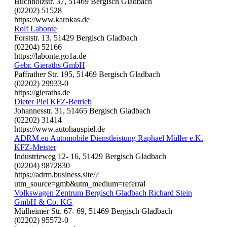
Buchholzstr. 37, 51469 Bergisch Gladbach
(02202) 51528
https://www.karokas.de
Rolf Labonte
Forststr. 13, 51429 Bergisch Gladbach
(02204) 52166
https://labonte.go1a.de
Gebr. Gieraths GmbH
Paffrather Str. 195, 51469 Bergisch Gladbach
(02202) 29933-0
https://gieraths.de
Dieter Piel KFZ-Betrieb
Johannesstr. 31, 51465 Bergisch Gladbach
(02202) 31414
https://www.autohauspiel.de
ADRM.eu Automobile Dienstleistung Raphael Müller e.K.
KFZ-Meister
Industrieweg 12- 16, 51429 Bergisch Gladbach
(02204) 9872830
https://adrm.business.site/?
utm_source=gmb&utm_medium=referral
Volkswagen Zentrum Bergisch Gladbach Richard Stein
GmbH & Co. KG
Mülheimer Str. 67- 69, 51469 Bergisch Gladbach
(02202) 95572-0