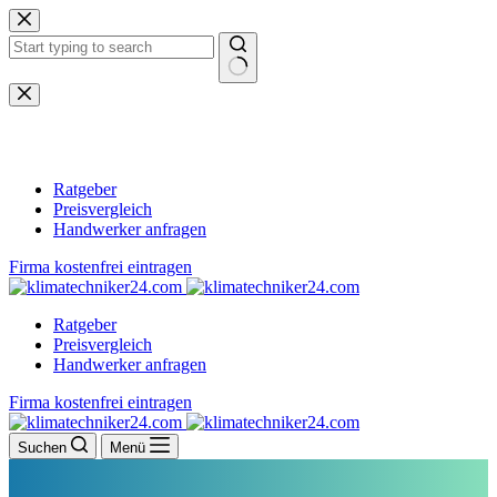
Zum
Inhalt
springen
Keine
Ergebnisse
Ratgeber
Preisvergleich
Handwerker anfragen
Firma kostenfrei eintragen
Ratgeber
Preisvergleich
Handwerker anfragen
Firma kostenfrei eintragen
Suchen
Menü