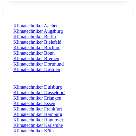
Klimatechniker Aachen
Klimatechniker Augsburg
Klimatechniker Berlin
Klimatechniker Bielefeld
Klimatechniker Bochum
Klimatechniker Bonn
Klimatechniker Bremen
Klimatechniker Dortmund
Klimatechniker Dresden
Klimatechniker Duisburg
Klimatechniker Düsseldorf
Klimatechniker Erlangen
Klimatechniker Essen
Klimatechniker Frankfurt
Klimatechniker Hamburg
Klimatechniker Hannover
Klimatechniker Karlsruhe
Klimatechniker Köln