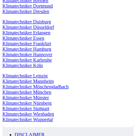
Klimatechniker Bremen
Klimatechniker Dortmund
Klimatechniker Dresden
Klimatechniker Duisburg
Klimatechniker Düsseldorf
Klimatechniker Erlangen
Klimatechniker Essen
Klimatechniker Frankfurt
Klimatechniker Hamburg
Klimatechniker Hannover
Klimatechniker Karlsruhe
Klimatechniker Köln
Klimatechniker Leipzig
Klimatechniker Mannheim
Klimatechniker Mönchengladbach
Klimatechniker München
Klimatechniker Münster
Klimatechniker Nürnberg
Klimatechniker Stuttgart
Klimatechniker Wiesbaden
Klimatechniker Wuppertal
DISCLAIMER