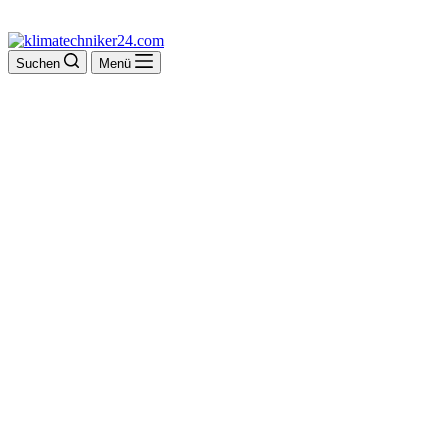
Suchen
Menü
Zager Georg Gas-
und