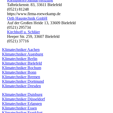
Klempnerei-Sanitär-Heizung
Talbrückenstr. 83, 33611 Bielefeld
(0521) 81248
https://www.firma-roewekamp.de
Orth Haustechnik GmbH
Auf der Großen Heide 13, 33609 Bielefeld
(0521) 295734
Kirchhoff u. Schlüer
Heeper Str. 259, 33607 Bielefeld
(0521) 37716
Klimatechniker Aachen
Klimatechniker Augsburg
Klimatechniker Berlin
Klimatechniker Bielefeld
Klimatechniker Bochum
Klimatechniker Bonn
Klimatechniker Bremen
Klimatechniker Dortmund
Klimatechniker Dresden
Klimatechniker Duisburg
Klimatechniker Düsseldorf
Klimatechniker Erlangen
Klimatechniker Essen
Klimatechniker Frankfurt