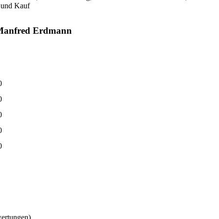
g und Kauf
. Manfred Erdmann
0
0
0
0
0
wertungen)