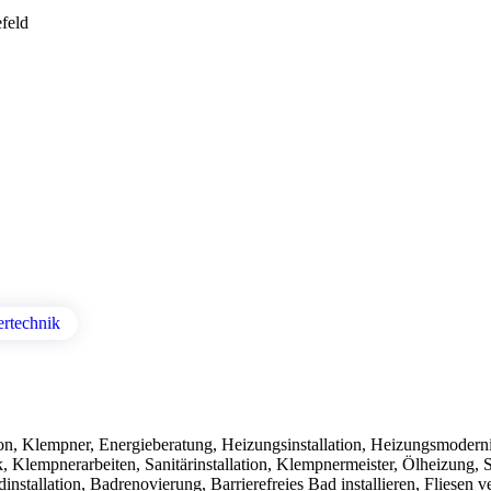
efeld
rtechnik
ation, Klempner, Energieberatung, Heizungsinstallation, Heizungsmodern
, Klempnerarbeiten, Sanitärinstallation, Klempnermeister, Ölheizung, S
stallation, Badrenovierung, Barrierefreies Bad installieren, Fliesen 