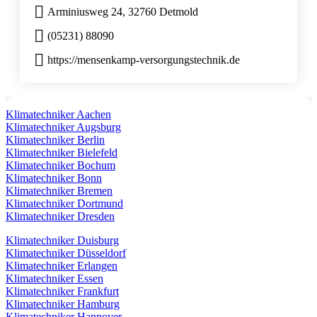
Arminiusweg 24, 32760 Detmold
(05231) 88090
https://mensenkamp-versorgungstechnik.de
Klimatechniker Aachen
Klimatechniker Augsburg
Klimatechniker Berlin
Klimatechniker Bielefeld
Klimatechniker Bochum
Klimatechniker Bonn
Klimatechniker Bremen
Klimatechniker Dortmund
Klimatechniker Dresden
Klimatechniker Duisburg
Klimatechniker Düsseldorf
Klimatechniker Erlangen
Klimatechniker Essen
Klimatechniker Frankfurt
Klimatechniker Hamburg
Klimatechniker Hannover