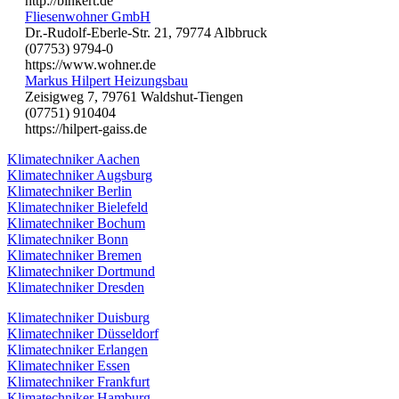
http://binkert.de
Fliesenwohner GmbH
Dr.-Rudolf-Eberle-Str. 21, 79774 Albbruck
(07753) 9794-0
https://www.wohner.de
Markus Hilpert Heizungsbau
Zeisigweg 7, 79761 Waldshut-Tiengen
(07751) 910404
https://hilpert-gaiss.de
Klimatechniker Aachen
Klimatechniker Augsburg
Klimatechniker Berlin
Klimatechniker Bielefeld
Klimatechniker Bochum
Klimatechniker Bonn
Klimatechniker Bremen
Klimatechniker Dortmund
Klimatechniker Dresden
Klimatechniker Duisburg
Klimatechniker Düsseldorf
Klimatechniker Erlangen
Klimatechniker Essen
Klimatechniker Frankfurt
Klimatechniker Hamburg