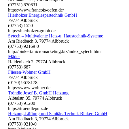
(07751) 870631
https://www.francois-oefen.de/
Hierholzer Energiespartechnik GmbH
79774 Albbruck
(07753) 1550
https://hierholzer-gmbh.de
Sytech – Multivalente Heiz-u. Haustechnik-Systeme
Am Riedbach 3, 79774 Albbruck
(07753) 92169-0
http://binkert.micromarketing.biz/index_sytech.html
Mäder
Haldenbach 2, 79774 Albbruck
(07753) 687
Fliesen-Wohner GmbH
79774 Albbruck
(0170) 9678178
https://www.wohner.de
Tröndle Josef B. GmbH Heizung
Albtalstr. 35, 79774 Albbruck
(07753) 91200
https://troendleputz.de
Heizung-Lüftung und Sanitär- Technik Binkert GmbH
Am Riedbach 3, 79774 Albbruck
(07753) 9210-0