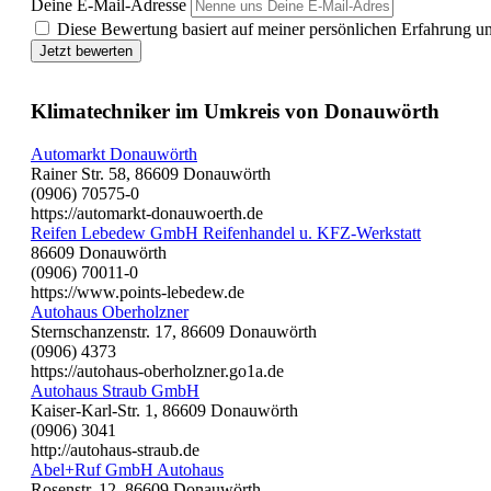
Deine E-Mail-Adresse
Diese Bewertung basiert auf meiner persönlichen Erfahrung u
Jetzt bewerten
Klimatechniker im Umkreis von Donauwörth
Automarkt Donauwörth
Rainer Str. 58, 86609 Donauwörth
(0906) 70575-0
https://automarkt-donauwoerth.de
Reifen Lebedew GmbH Reifenhandel u. KFZ-Werkstatt
86609 Donauwörth
(0906) 70011-0
https://www.points-lebedew.de
Autohaus Oberholzner
Sternschanzenstr. 17, 86609 Donauwörth
(0906) 4373
https://autohaus-oberholzner.go1a.de
Autohaus Straub GmbH
Kaiser-Karl-Str. 1, 86609 Donauwörth
(0906) 3041
http://autohaus-straub.de
Abel+Ruf GmbH Autohaus
Rosenstr. 12, 86609 Donauwörth