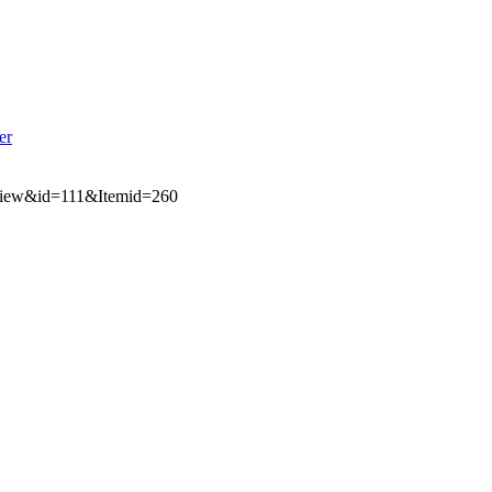
er
=view&id=111&Itemid=260