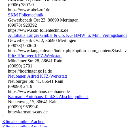
(0906) 7807-0
https://www.abel-ruf.de
SKM Folientechnik
Gewerbepark Ost 23, 86690 Mertingen
(09078) 920392
https://www.skm-folientechnik.de
Autohaus Langer GmbH & Co. KG BMW- u. Mini-Vertragshändl
Gewerbepark Ost 2, 86690 Mertingen
(09078) 9606-0
https://www.langer.de/net/index.php?option=com_content&task
Fritz Höringer KFZ-Werkstatt
Münchner Str. 28, 86641 Rain
(09090) 2701
https://hoeringer.go1a.de
Neubauer, Alfred KFZ-Werkstatt
Neuburger Str. 41, 86641 Rain
(09090) 2419
https://www.autohaus-neubauer.de
Karmann Autohaus TankSt. Abschleppdienst
Nelkenweg 15, 86641 Rain
(09090) 95999-0
http://karmann-cars.de
Klimatechniker Aachen
Klimatechniker Augsburg