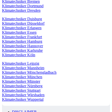
Klimatechniker Bremen
Klimatechniker Dortmund
Klimatechniker Dresden
Klimatechniker Duisburg
Klimatechniker Düsseldorf
Klimatechniker Erlangen
Klimatechniker Essen
Klimatechniker Frankfurt
Klimatechniker Hamburg
Klimatechniker Hannover
Klimatechniker Karlsruhe
Klimatechniker Köln
Klimatechniker Leipzig
Klimatechniker Mannheim
Klimatechniker Mönchengladbach
Klimatechniker München
Klimatechniker Münster
Klimatechniker Nürnberg
Klimatechniker Stuttgart
Klimatechniker Wiesbaden
Klimatechniker Wuppertal
DISCLAIMER