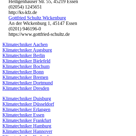
Heiligenhauser Str. 55, 45219 Essen
(02054) 1245651
http://ks-kfz.de
Gottfried Schultz Wickenburg
An der Wickenburg 1, 45147 Essen
(0201) 946196-0
https://www.gottfried-schultz.de
Klimatechniker Aachen
Klimatechniker Augsburg
Klimatechniker Berlin
Klimatechniker Bielefeld
Klimatechniker Bochum
Klimatechniker Bonn
Klimatechniker Bremen
Klimatechniker Dortmund
Klimatechniker Dresden
Klimatechniker Duisburg
Klimatechniker Düsseldorf
Klimatechniker Erlangen
Klimatechniker Essen
Klimatechniker Frankfurt
Klimatechniker Hamburg
Klimatechniker Hannover