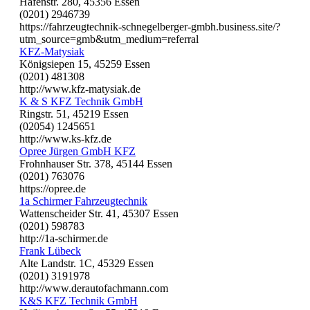
Hafenstr. 280, 45356 Essen
(0201) 2946739
https://fahrzeugtechnik-schnegelberger-gmbh.business.site/?
utm_source=gmb&utm_medium=referral
KFZ-Matysiak
Königsiepen 15, 45259 Essen
(0201) 481308
http://www.kfz-matysiak.de
K & S KFZ Technik GmbH
Ringstr. 51, 45219 Essen
(02054) 1245651
http://www.ks-kfz.de
Opree Jürgen GmbH KFZ
Frohnhauser Str. 378, 45144 Essen
(0201) 763076
https://opree.de
1a Schirmer Fahrzeugtechnik
Wattenscheider Str. 41, 45307 Essen
(0201) 598783
http://1a-schirmer.de
Frank Lübeck
Alte Landstr. 1C, 45329 Essen
(0201) 3191978
http://www.derautofachmann.com
K&S KFZ Technik GmbH