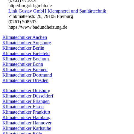
(0761) 471014
http://burgold-gmbh.de
Link Gustav GmbH Klempnerei und Sanitärtechnik
Zinkmattenstr. 26, 79108 Freiburg
(0761) 508593
https://www.badundheizung.de
Klimatechniker Aachen
Klimatechniker Augsburg
Klimatechniker Berlin
Klimatechniker Bielefeld
Klimatechniker Bochum
Klimatechniker Bonn
Klimatechniker Bremen
Klimatechniker Dortmund
Klimatechniker Dresden
Klimatechniker Duisburg
Klimatechniker Düsseldorf
Klimatechniker Erlangen
Klimatechniker Essen
Klimatechniker Frankfurt
Klimatechniker Hamburg
Klimatechniker Hannover
Klimatechniker Karlsruhe
Klimatechniker Köln