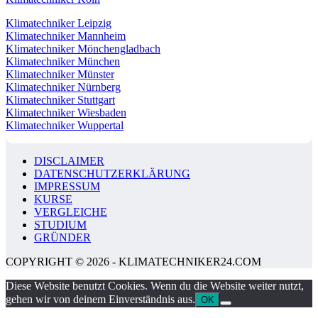
Klimatechniker Leipzig
Klimatechniker Mannheim
Klimatechniker Mönchengladbach
Klimatechniker München
Klimatechniker Münster
Klimatechniker Nürnberg
Klimatechniker Stuttgart
Klimatechniker Wiesbaden
Klimatechniker Wuppertal
DISCLAIMER
DATENSCHUTZERKLÄRUNG
IMPRESSUM
KURSE
VERGLEICHE
STUDIUM
GRÜNDER
COPYRIGHT © 2026 - KLIMATECHNIKER24.COM
Diese Website benutzt Cookies. Wenn du die Website weiter nutzt,
gehen wir von deinem Einverständnis aus.
OK