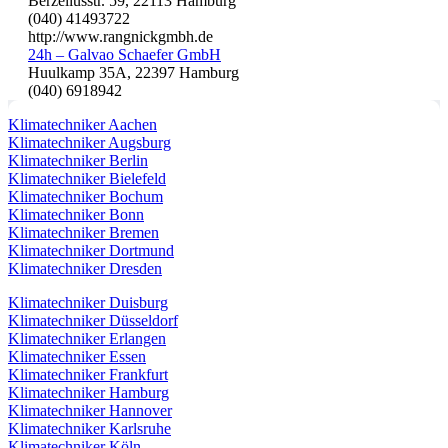
Berzeliusstr. 59, 22113 Hamburg
(040) 41493722
http://www.rangnickgmbh.de
24h – Galvao Schaefer GmbH
Huulkamp 35A, 22397 Hamburg
(040) 6918942
Klimatechniker Aachen
Klimatechniker Augsburg
Klimatechniker Berlin
Klimatechniker Bielefeld
Klimatechniker Bochum
Klimatechniker Bonn
Klimatechniker Bremen
Klimatechniker Dortmund
Klimatechniker Dresden
Klimatechniker Duisburg
Klimatechniker Düsseldorf
Klimatechniker Erlangen
Klimatechniker Essen
Klimatechniker Frankfurt
Klimatechniker Hamburg
Klimatechniker Hannover
Klimatechniker Karlsruhe
Klimatechniker Köln