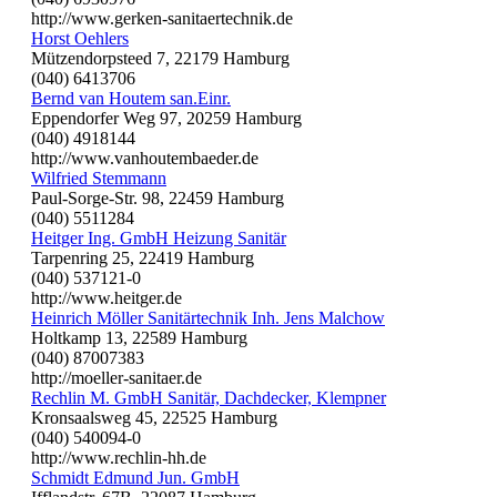
http://www.gerken-sanitaertechnik.de
Horst Oehlers
Mützendorpsteed 7, 22179 Hamburg
(040) 6413706
Bernd van Houtem san.Einr.
Eppendorfer Weg 97, 20259 Hamburg
(040) 4918144
http://www.vanhoutembaeder.de
Wilfried Stemmann
Paul-Sorge-Str. 98, 22459 Hamburg
(040) 5511284
Heitger Ing. GmbH Heizung Sanitär
Tarpenring 25, 22419 Hamburg
(040) 537121-0
http://www.heitger.de
Heinrich Möller Sanitärtechnik Inh. Jens Malchow
Holtkamp 13, 22589 Hamburg
(040) 87007383
http://moeller-sanitaer.de
Rechlin M. GmbH Sanitär, Dachdecker, Klempner
Kronsaalsweg 45, 22525 Hamburg
(040) 540094-0
http://www.rechlin-hh.de
Schmidt Edmund Jun. GmbH