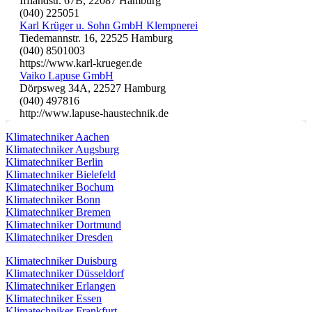
Ifflandstr. 67B, 22087 Hamburg
(040) 225051
Karl Krüger u. Sohn GmbH Klempnerei
Tiedemannstr. 16, 22525 Hamburg
(040) 8501003
https://www.karl-krueger.de
Vaiko Lapuse GmbH
Dörpsweg 34A, 22527 Hamburg
(040) 497816
http://www.lapuse-haustechnik.de
Klimatechniker Aachen
Klimatechniker Augsburg
Klimatechniker Berlin
Klimatechniker Bielefeld
Klimatechniker Bochum
Klimatechniker Bonn
Klimatechniker Bremen
Klimatechniker Dortmund
Klimatechniker Dresden
Klimatechniker Duisburg
Klimatechniker Düsseldorf
Klimatechniker Erlangen
Klimatechniker Essen
Klimatechniker Frankfurt