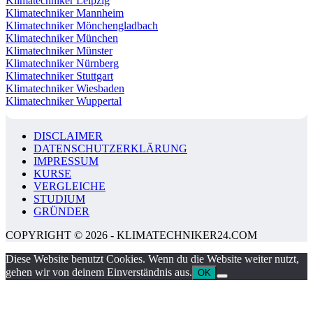
Klimatechniker Leipzig
Klimatechniker Mannheim
Klimatechniker Mönchengladbach
Klimatechniker München
Klimatechniker Münster
Klimatechniker Nürnberg
Klimatechniker Stuttgart
Klimatechniker Wiesbaden
Klimatechniker Wuppertal
DISCLAIMER
DATENSCHUTZERKLÄRUNG
IMPRESSUM
KURSE
VERGLEICHE
STUDIUM
GRÜNDER
COPYRIGHT © 2026 - KLIMATECHNIKER24.COM
Diese Website benutzt Cookies. Wenn du die Website weiter nutzt,
gehen wir von deinem Einverständnis aus.
OK