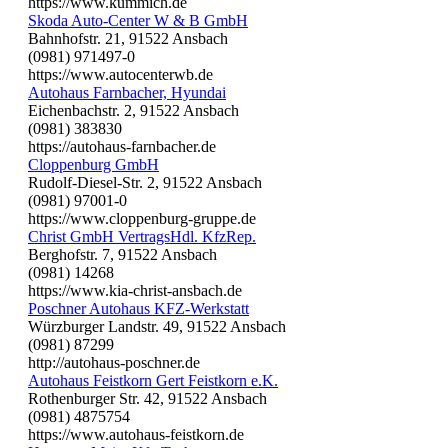
https://www.kummich.de
Skoda Auto-Center W & B GmbH
Bahnhofstr. 21, 91522 Ansbach
(0981) 971497-0
https://www.autocenterwb.de
Autohaus Farnbacher, Hyundai
Eichenbachstr. 2, 91522 Ansbach
(0981) 383830
https://autohaus-farnbacher.de
Cloppenburg GmbH
Rudolf-Diesel-Str. 2, 91522 Ansbach
(0981) 97001-0
https://www.cloppenburg-gruppe.de
Christ GmbH VertragsHdl. KfzRep.
Berghofstr. 7, 91522 Ansbach
(0981) 14268
https://www.kia-christ-ansbach.de
Poschner Autohaus KFZ-Werkstatt
Würzburger Landstr. 49, 91522 Ansbach
(0981) 87299
http://autohaus-poschner.de
Autohaus Feistkorn Gert Feistkorn e.K.
Rothenburger Str. 42, 91522 Ansbach
(0981) 4875754
https://www.autohaus-feistkorn.de