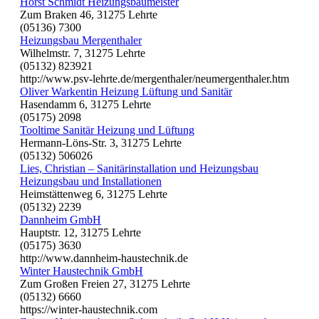
Horst Schmidt Heizungsbaumeister
Zum Braken 46, 31275 Lehrte
(05136) 7300
Heizungsbau Mergenthaler
Wilhelmstr. 7, 31275 Lehrte
(05132) 823921
http://www.psv-lehrte.de/mergenthaler/neumergenthaler.htm
Oliver Warkentin Heizung Lüftung und Sanitär
Hasendamm 6, 31275 Lehrte
(05175) 2098
Tooltime Sanitär Heizung und Lüftung
Hermann-Löns-Str. 3, 31275 Lehrte
(05132) 506026
Lies, Christian – Sanitärinstallation und Heizungsbau
Heizungsbau und Installationen
Heimstättenweg 6, 31275 Lehrte
(05132) 2239
Dannheim GmbH
Hauptstr. 12, 31275 Lehrte
(05175) 3630
http://www.dannheim-haustechnik.de
Winter Haustechnik GmbH
Zum Großen Freien 27, 31275 Lehrte
(05132) 6660
https://winter-haustechnik.com