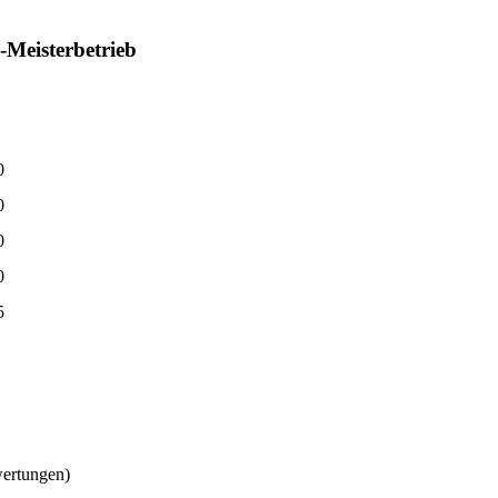
Meisterbetrieb
0
0
0
0
5
wertungen)