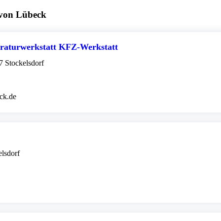
 von Lübeck
araturwerkstatt KFZ-Werkstatt
7 Stockelsdorf
eck.de
elsdorf