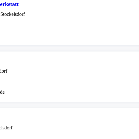
rkstatt
 Stockelsdorf
dorf
.de
elsdorf