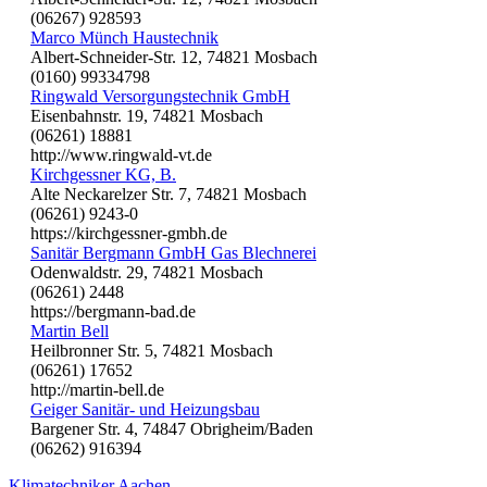
(06267) 928593
Marco Münch Haustechnik
Albert-Schneider-Str. 12, 74821 Mosbach
(0160) 99334798
Ringwald Versorgungstechnik GmbH
Eisenbahnstr. 19, 74821 Mosbach
(06261) 18881
http://www.ringwald-vt.de
Kirchgessner KG, B.
Alte Neckarelzer Str. 7, 74821 Mosbach
(06261) 9243-0
https://kirchgessner-gmbh.de
Sanitär Bergmann GmbH Gas Blechnerei
Odenwaldstr. 29, 74821 Mosbach
(06261) 2448
https://bergmann-bad.de
Martin Bell
Heilbronner Str. 5, 74821 Mosbach
(06261) 17652
http://martin-bell.de
Geiger Sanitär- und Heizungsbau
Bargener Str. 4, 74847 Obrigheim/Baden
(06262) 916394
Klimatechniker Aachen