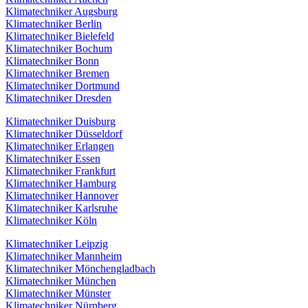
Klimatechniker Augsburg
Klimatechniker Berlin
Klimatechniker Bielefeld
Klimatechniker Bochum
Klimatechniker Bonn
Klimatechniker Bremen
Klimatechniker Dortmund
Klimatechniker Dresden
Klimatechniker Duisburg
Klimatechniker Düsseldorf
Klimatechniker Erlangen
Klimatechniker Essen
Klimatechniker Frankfurt
Klimatechniker Hamburg
Klimatechniker Hannover
Klimatechniker Karlsruhe
Klimatechniker Köln
Klimatechniker Leipzig
Klimatechniker Mannheim
Klimatechniker Mönchengladbach
Klimatechniker München
Klimatechniker Münster
Klimatechniker Nürnberg