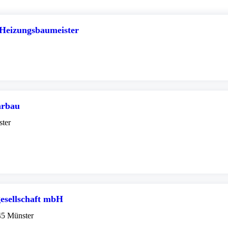
 Heizungsbaumeister
ärbau
ter
gesellschaft mbH
45 Münster