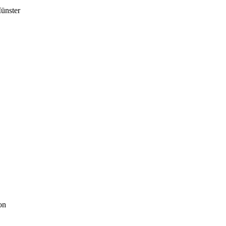
ünster
on