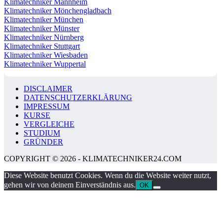
Klimatechniker Mannheim
Klimatechniker Mönchengladbach
Klimatechniker München
Klimatechniker Münster
Klimatechniker Nürnberg
Klimatechniker Stuttgart
Klimatechniker Wiesbaden
Klimatechniker Wuppertal
DISCLAIMER
DATENSCHUTZERKLÄRUNG
IMPRESSUM
KURSE
VERGLEICHE
STUDIUM
GRÜNDER
COPYRIGHT © 2026 - KLIMATECHNIKER24.COM
Diese Website benutzt Cookies. Wenn du die Website weiter nutzt,
gehen wir von deinem Einverständnis aus.
OK