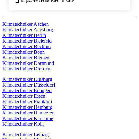
https://fetzerhaustechnik.de
Klimatechniker Aachen
Klimatechniker Augsburg
Klimatechniker Berlin
Klimatechniker Bielefeld
Klimatechniker Bochum
Klimatechniker Bonn
Klimatechniker Bremen
Klimatechniker Dortmund
Klimatechniker Dresden
Klimatechniker Duisburg
Klimatechniker Düsseldorf
Klimatechniker Erlangen
Klimatechniker Essen
Klimatechniker Frankfurt
Klimatechniker Hamburg
Klimatechniker Hannover
Klimatechniker Karlsruhe
Klimatechniker Köln
Klimatechniker Leipzig