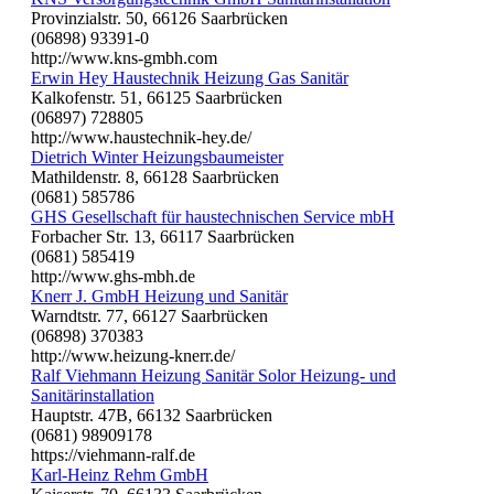
Provinzialstr. 50, 66126 Saarbrücken
(06898) 93391-0
http://www.kns-gmbh.com
Erwin Hey Haustechnik Heizung Gas Sanitär
Kalkofenstr. 51, 66125 Saarbrücken
(06897) 728805
http://www.haustechnik-hey.de/
Dietrich Winter Heizungsbaumeister
Mathildenstr. 8, 66128 Saarbrücken
(0681) 585786
GHS Gesellschaft für haustechnischen Service mbH
Forbacher Str. 13, 66117 Saarbrücken
(0681) 585419
http://www.ghs-mbh.de
Knerr J. GmbH Heizung und Sanitär
Warndtstr. 77, 66127 Saarbrücken
(06898) 370383
http://www.heizung-knerr.de/
Ralf Viehmann Heizung Sanitär Solor Heizung- und
Sanitärinstallation
Hauptstr. 47B, 66132 Saarbrücken
(0681) 98909178
https://viehmann-ralf.de
Karl-Heinz Rehm GmbH