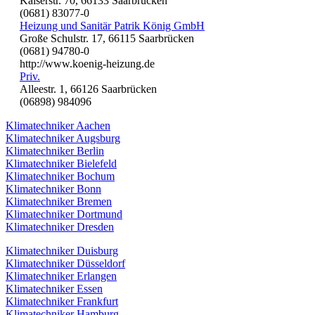
Kaiserstr. 70, 66133 Saarbrücken
(0681) 83077-0
Heizung und Sanitär Patrik König GmbH
Große Schulstr. 17, 66115 Saarbrücken
(0681) 94780-0
http://www.koenig-heizung.de
Priv.
Alleestr. 1, 66126 Saarbrücken
(06898) 984096
Klimatechniker Aachen
Klimatechniker Augsburg
Klimatechniker Berlin
Klimatechniker Bielefeld
Klimatechniker Bochum
Klimatechniker Bonn
Klimatechniker Bremen
Klimatechniker Dortmund
Klimatechniker Dresden
Klimatechniker Duisburg
Klimatechniker Düsseldorf
Klimatechniker Erlangen
Klimatechniker Essen
Klimatechniker Frankfurt
Klimatechniker Hamburg