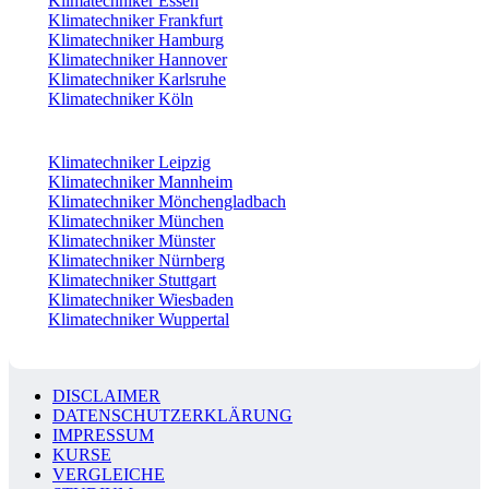
Klimatechniker Essen
Klimatechniker Frankfurt
Klimatechniker Hamburg
Klimatechniker Hannover
Klimatechniker Karlsruhe
Klimatechniker Köln
Klimatechniker Leipzig
Klimatechniker Mannheim
Klimatechniker Mönchengladbach
Klimatechniker München
Klimatechniker Münster
Klimatechniker Nürnberg
Klimatechniker Stuttgart
Klimatechniker Wiesbaden
Klimatechniker Wuppertal
DISCLAIMER
DATENSCHUTZERKLÄRUNG
IMPRESSUM
KURSE
VERGLEICHE