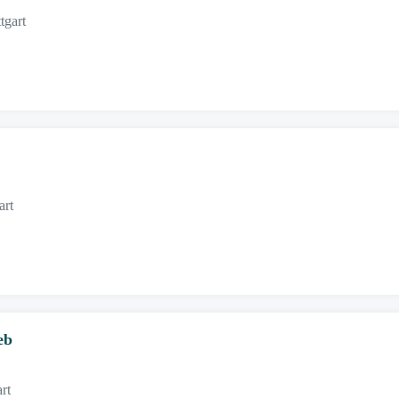
tgart
art
eb
rt