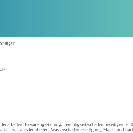
Stuttgart
.de
adenarbeiten, Fassadengestaltung, Feuchtigkeitsschäden beseitigen, F
karbeiten, Tapezierarbeiten, Wasserschadenbeseitigung, Maler- und Lac