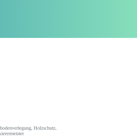
ußbodenverlegung, Holzschutz,
kierermeister