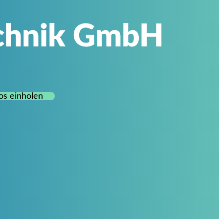
echnik GmbH
os einholen