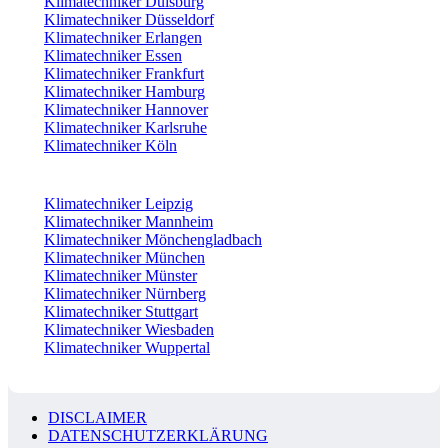
Klimatechniker Duisburg
Klimatechniker Düsseldorf
Klimatechniker Erlangen
Klimatechniker Essen
Klimatechniker Frankfurt
Klimatechniker Hamburg
Klimatechniker Hannover
Klimatechniker Karlsruhe
Klimatechniker Köln
Klimatechniker Leipzig
Klimatechniker Mannheim
Klimatechniker Mönchengladbach
Klimatechniker München
Klimatechniker Münster
Klimatechniker Nürnberg
Klimatechniker Stuttgart
Klimatechniker Wiesbaden
Klimatechniker Wuppertal
DISCLAIMER
DATENSCHUTZERKLÄRUNG