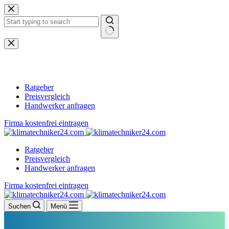
Zum
Inhalt
springen
Keine
Ergebnisse
Ratgeber
Preisvergleich
Handwerker anfragen
Firma kostenfrei eintragen
Ratgeber
Preisvergleich
Handwerker anfragen
Firma kostenfrei eintragen
Suchen
Menü