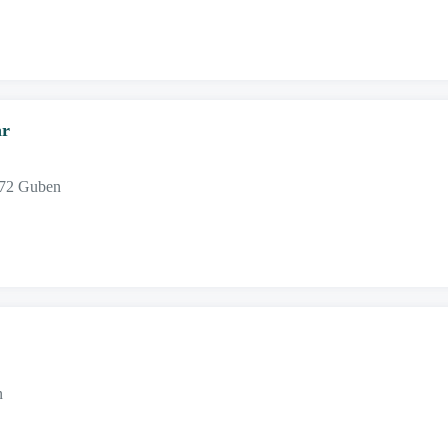
är
172 Guben
n