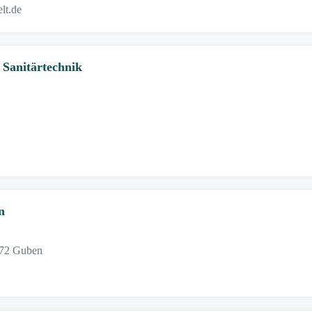
lt.de
 Sanitärtechnik
n
172 Guben