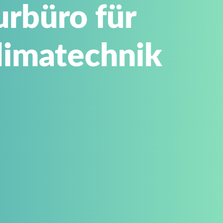
rbüro für
limatechnik