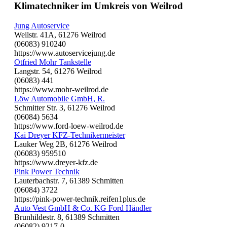
Klimatechniker im Umkreis von Weilrod
Jung Autoservice
Weilstr. 41A, 61276 Weilrod
(06083) 910240
https://www.autoservicejung.de
Otfried Mohr Tankstelle
Langstr. 54, 61276 Weilrod
(06083) 441
https://www.mohr-weilrod.de
Löw Automobile GmbH, R.
Schmitter Str. 3, 61276 Weilrod
(06084) 5634
https://www.ford-loew-weilrod.de
Kai Dreyer KFZ-Technikermeister
Lauker Weg 2B, 61276 Weilrod
(06083) 959510
https://www.dreyer-kfz.de
Pink Power Technik
Lauterbachstr. 7, 61389 Schmitten
(06084) 3722
https://pink-power-technik.reifen1plus.de
Auto Vest GmbH & Co. KG Ford Händler
Brunhildestr. 8, 61389 Schmitten
(06082) 9217-0