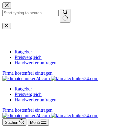
Zum
Inhalt
springen
Keine
Ergebnisse
Ratgeber
Preisvergleich
Handwerker anfragen
Firma kostenfrei eintragen
Ratgeber
Preisvergleich
Handwerker anfragen
Firma kostenfrei eintragen
Suchen
Menü