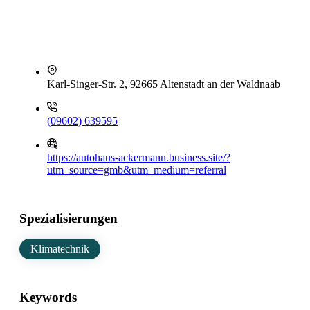
Karl-Singer-Str. 2, 92665 Altenstadt an der Waldnaab
(09602) 639595
https://autohaus-ackermann.business.site/?
utm_source=gmb&utm_medium=referral
Spezialisierungen
Klimatechnik
Keywords