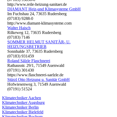
http://www.reile-heizung-sanitaer.de
DIAMANT Heiz-und Klimasysteme GmbH
Im Fuchshau 24, 73635 Rudersberg
(07183) 9288-0
http://www.diamant-klimasysteme.com
Walter Haisch
Rilkeweg 12, 73635 Rudersberg
(07183) 7146
SOMMER HELMUT SANITÄR- U.
HEIZUNGSBETRIEB
Sonnhalde 37, 73635 Rudersberg
(07183) 931459
Roland Sälzle Flaschnerei
Rathausstr. 29/1, 71549 Auenwald
(07191) 301430
https://www.flaschnerei-saelzle.de
Stürzl Otto Heizung u. Sanitär GmbH
Hofwiesenweg 3, 71549 Auenwald
(07191) 51524
Klimatechniker Aachen
Klimatechniker Augsburg
Klimatechniker Berlin
Klimatechniker Bielefeld
Klimatechniker Bochum