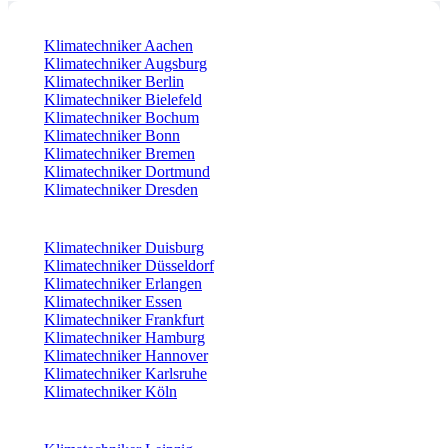
Klimatechniker Aachen
Klimatechniker Augsburg
Klimatechniker Berlin
Klimatechniker Bielefeld
Klimatechniker Bochum
Klimatechniker Bonn
Klimatechniker Bremen
Klimatechniker Dortmund
Klimatechniker Dresden
Klimatechniker Duisburg
Klimatechniker Düsseldorf
Klimatechniker Erlangen
Klimatechniker Essen
Klimatechniker Frankfurt
Klimatechniker Hamburg
Klimatechniker Hannover
Klimatechniker Karlsruhe
Klimatechniker Köln