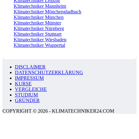
Klimatechniker Leipzig
Klimatechniker Mannheim
Klimatechniker Mönchengladbach
Klimatechniker München
Klimatechniker Münster
Klimatechniker Nürnberg
Klimatechniker Stuttgart
Klimatechniker Wiesbaden
Klimatechniker Wuppertal
DISCLAIMER
DATENSCHUTZERKLÄRUNG
IMPRESSUM
KURSE
VERGLEICHE
STUDIUM
GRÜNDER
COPYRIGHT © 2026 - KLIMATECHNIKER24.COM