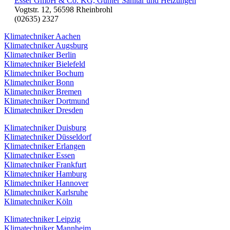
Esser GmbH & Co. KG, Günter Sanitär und Heizungen
Vogtstr. 12, 56598 Rheinbrohl
(02635) 2327
Klimatechniker Aachen
Klimatechniker Augsburg
Klimatechniker Berlin
Klimatechniker Bielefeld
Klimatechniker Bochum
Klimatechniker Bonn
Klimatechniker Bremen
Klimatechniker Dortmund
Klimatechniker Dresden
Klimatechniker Duisburg
Klimatechniker Düsseldorf
Klimatechniker Erlangen
Klimatechniker Essen
Klimatechniker Frankfurt
Klimatechniker Hamburg
Klimatechniker Hannover
Klimatechniker Karlsruhe
Klimatechniker Köln
Klimatechniker Leipzig
Klimatechniker Mannheim