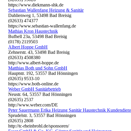
https://www.diekmann-shk.de
Sebastian Wallenfang Heizung & Sanitär
Dahlienweg 1, 53498 Bad Breisig
(02633) 474377
https://www.sebastian-wallenfang.de
Mathias Kron Haustechnik
Bufhell 23a, 53498 Bad Breisig
(0178) 2119503
Albert Hoppe GmbH
Zehnerstr. 43, 53498 Bad Breisig
(02633) 4508380
http://www.albert-hoppe.de
Matthias Both und Sohn GmbH
Hauptstr. 192, 53557 Bad Hönningen
(02635) 9533-10
https://www.both-online.de
Weber GmbH Sanitärbetrieb
Neustr. 64, 53557 Bad Hönningen
(02635) 2537
http://www.weber.com/DE
Peter Sauermann Erika Heizung Sanitär Haustechnik Kundendiens
Sprudelstr. 3, 53557 Bad Hönningen
(02635) 2808
http://tc-rheinbrohl.de/sponsoren/