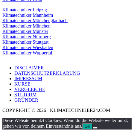
Klimatechniker Leipzig
Klimatechniker Mannheim
Klimatechniker Mönchengladbach
Klimatechniker München
Klimatechniker Münster
Klimatechniker Nürnberg
Klimatechniker Stuttgart
Klimatechniker Wiesbaden
Klimatechniker Wuppertal
DISCLAIMER
DATENSCHUTZERKLÄRUNG
IMPRESSUM
KURSE
VERGLEICHE
STUDIUM
GRÜNDER
COPYRIGHT © 2026 - KLIMATECHNIKER24.COM
Diese Website benutzt Cookies. Wenn du die Website weiter nutzt,
gehen wir von deinem Einverständnis aus.
OK