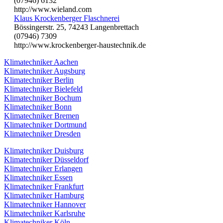
(07946) 6132
http://www.wieland.com
Klaus Krockenberger Flaschnerei
Bössingerstr. 25, 74243 Langenbrettach
(07946) 7309
http://www.krockenberger-haustechnik.de
Klimatechniker Aachen
Klimatechniker Augsburg
Klimatechniker Berlin
Klimatechniker Bielefeld
Klimatechniker Bochum
Klimatechniker Bonn
Klimatechniker Bremen
Klimatechniker Dortmund
Klimatechniker Dresden
Klimatechniker Duisburg
Klimatechniker Düsseldorf
Klimatechniker Erlangen
Klimatechniker Essen
Klimatechniker Frankfurt
Klimatechniker Hamburg
Klimatechniker Hannover
Klimatechniker Karlsruhe
Klimatechniker Köln