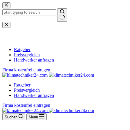
Zum
Inhalt
springen
Keine
Ergebnisse
Ratgeber
Preisvergleich
Handwerker anfragen
Firma kostenfrei eintragen
Ratgeber
Preisvergleich
Handwerker anfragen
Firma kostenfrei eintragen
Suchen
Menü