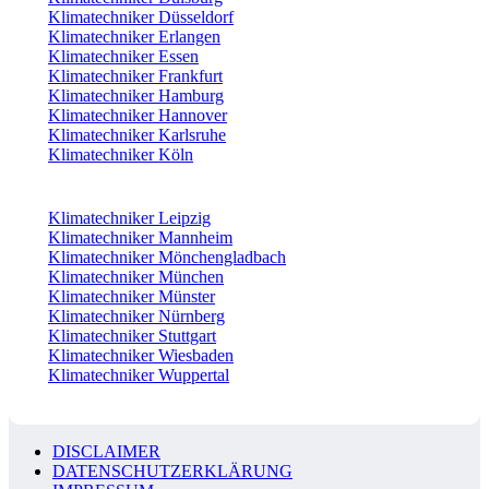
Klimatechniker Düsseldorf
Klimatechniker Erlangen
Klimatechniker Essen
Klimatechniker Frankfurt
Klimatechniker Hamburg
Klimatechniker Hannover
Klimatechniker Karlsruhe
Klimatechniker Köln
Klimatechniker Leipzig
Klimatechniker Mannheim
Klimatechniker Mönchengladbach
Klimatechniker München
Klimatechniker Münster
Klimatechniker Nürnberg
Klimatechniker Stuttgart
Klimatechniker Wiesbaden
Klimatechniker Wuppertal
DISCLAIMER
DATENSCHUTZERKLÄRUNG