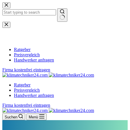
Zum
Inhalt
springen
Keine
Ergebnisse
Ratgeber
Preisvergleich
Handwerker anfragen
Firma kostenfrei eintragen
Ratgeber
Preisvergleich
Handwerker anfragen
Firma kostenfrei eintragen
Suchen
Menü