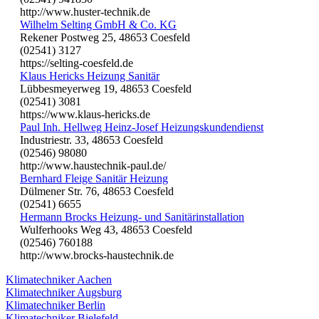
http://www.huster-technik.de
Wilhelm Selting GmbH & Co. KG
Rekener Postweg 25, 48653 Coesfeld
(02541) 3127
https://selting-coesfeld.de
Klaus Hericks Heizung Sanitär
Lübbesmeyerweg 19, 48653 Coesfeld
(02541) 3081
https://www.klaus-hericks.de
Paul Inh. Hellweg Heinz-Josef Heizungskundendienst
Industriestr. 33, 48653 Coesfeld
(02546) 98080
http://www.haustechnik-paul.de/
Bernhard Fleige Sanitär Heizung
Dülmener Str. 76, 48653 Coesfeld
(02541) 6655
Hermann Brocks Heizung- und Sanitärinstallation
Wulferhooks Weg 43, 48653 Coesfeld
(02546) 760188
http://www.brocks-haustechnik.de
Klimatechniker Aachen
Klimatechniker Augsburg
Klimatechniker Berlin
Klimatechniker Bielefeld