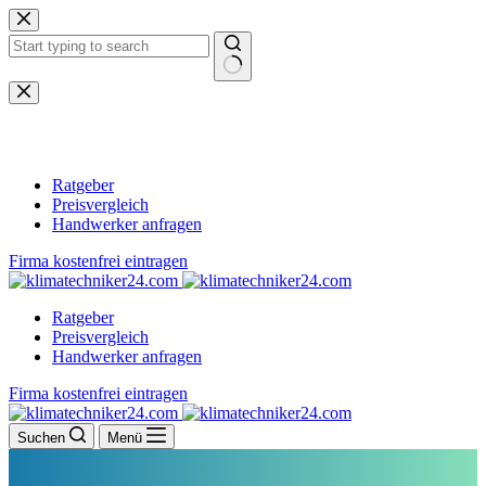
Zum
Inhalt
springen
Keine
Ergebnisse
Ratgeber
Preisvergleich
Handwerker anfragen
Firma kostenfrei eintragen
Ratgeber
Preisvergleich
Handwerker anfragen
Firma kostenfrei eintragen
Suchen
Menü