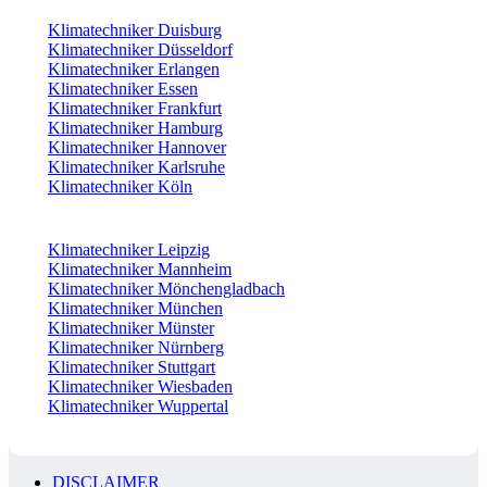
Klimatechniker Duisburg
Klimatechniker Düsseldorf
Klimatechniker Erlangen
Klimatechniker Essen
Klimatechniker Frankfurt
Klimatechniker Hamburg
Klimatechniker Hannover
Klimatechniker Karlsruhe
Klimatechniker Köln
Klimatechniker Leipzig
Klimatechniker Mannheim
Klimatechniker Mönchengladbach
Klimatechniker München
Klimatechniker Münster
Klimatechniker Nürnberg
Klimatechniker Stuttgart
Klimatechniker Wiesbaden
Klimatechniker Wuppertal
DISCLAIMER