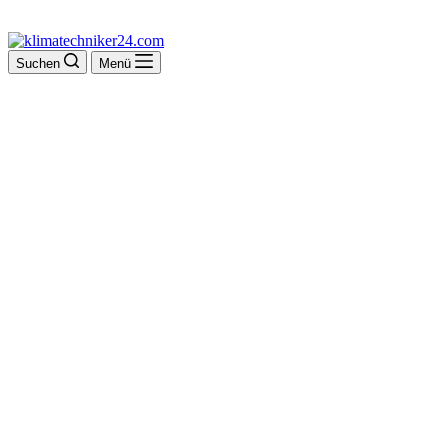
Suchen
Menü
Eisele Manfred
Ing. GmbH & Co