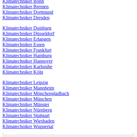
Klimatechniker Bonn
Klimatechniker Bremen
Klimatechniker Dortmund
Klimatechniker Dresden
Klimatechniker Duisburg
Klimatechniker Düsseldorf
Klimatechniker Erlangen
Klimatechniker Essen
Klimatechniker Frankfurt
Klimatechniker Hamburg
Klimatechniker Hannover
Klimatechniker Karlsruhe
Klimatechniker Köln
Klimatechniker Leipzig
Klimatechniker Mannheim
Klimatechniker Mönchengladbach
Klimatechniker München
Klimatechniker Münster
Klimatechniker Nürnberg
Klimatechniker Stuttgart
Klimatechniker Wiesbaden
Klimatechniker Wuppertal