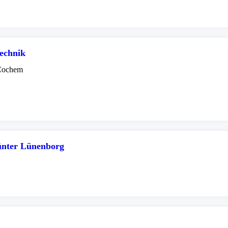
echnik
 Cochem
ünter Lünenborg