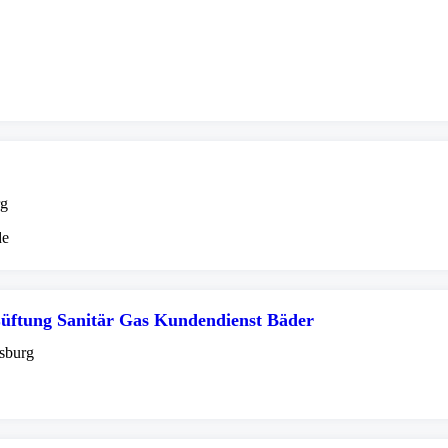
rg
de
Lüftung Sanitär Gas Kundendienst Bäder
rsburg