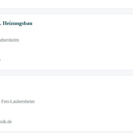
u. Heizungsbau
aubersheim
e
 Frei-Laubersheim
nik.de