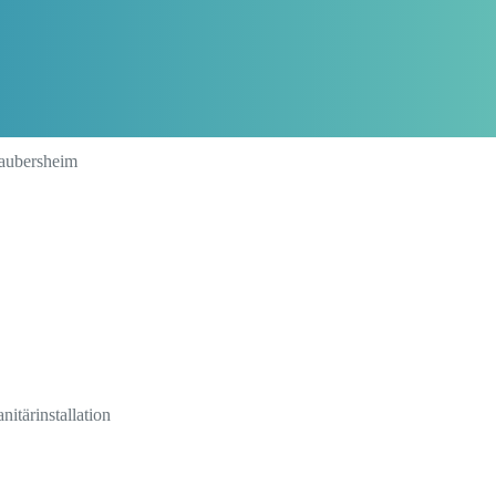
Laubersheim
nitärinstallation