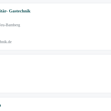
tär- Gastechnik
 Neu-Bamberg
chnik.de
u