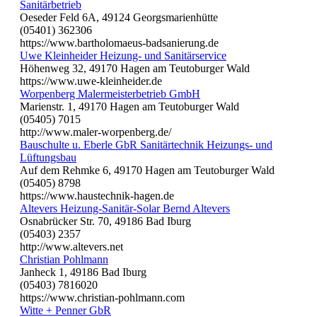
Sanitärbetrieb
Oeseder Feld 6A, 49124 Georgsmarienhütte
(05401) 362306
https://www.bartholomaeus-badsanierung.de
Uwe Kleinheider Heizung- und Sanitärservice
Höhenweg 32, 49170 Hagen am Teutoburger Wald
https://www.uwe-kleinheider.de
Worpenberg Malermeisterbetrieb GmbH
Marienstr. 1, 49170 Hagen am Teutoburger Wald
(05405) 7015
http://www.maler-worpenberg.de/
Bauschulte u. Eberle GbR Sanitärtechnik Heizungs- und
Lüftungsbau
Auf dem Rehmke 6, 49170 Hagen am Teutoburger Wald
(05405) 8798
https://www.haustechnik-hagen.de
Altevers Heizung-Sanitär-Solar Bernd Altevers
Osnabrücker Str. 70, 49186 Bad Iburg
(05403) 2357
http://www.altevers.net
Christian Pohlmann
Janheck 1, 49186 Bad Iburg
(05403) 7816020
https://www.christian-pohlmann.com
Witte + Penner GbR