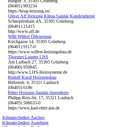
Burgstr. 3, 35305 Grünberg
(06401) 903234
https://krug-heizung.eu/
Oliver Aff Heizung Klima Sanitär Kundendienst
Schnepfenhain 4A, 35305 Grünberg
(06401) 21415
http://www.aff.de
Willi Wilfert Ölfeuerung
Kirchgasse 14, 35305 Grünberg
(06401) 9117-0
https://www.wilfert-heizungsbau.de
Thorsten Lauster LHS
Am Larbach 27, 35305 Grünberg
(06400) 950845
http://www.LHS-Heizsysteme.de
Rudolf Knoll Heizungsbau
Birkenstr. 4, 35321 Laubach
(06405) 6186
Ritter Heizung-Sanitär-Spenglerei
Philipp-Reis-Str. 17, 35321 Laubach
(06405) 506633-0
https://www.karl-ritter-jun.de
Klimatechniker Aachen
Klimatechniker Augsburg