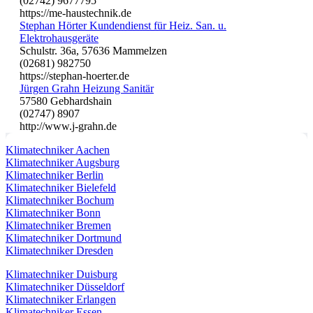
(02742) 9677795
https://me-haustechnik.de
Stephan Hörter Kundendienst für Heiz. San. u.
Elektrohausgeräte
Schulstr. 36a, 57636 Mammelzen
(02681) 982750
https://stephan-hoerter.de
Jürgen Grahn Heizung Sanitär
57580 Gebhardshain
(02747) 8907
http://www.j-grahn.de
Klimatechniker Aachen
Klimatechniker Augsburg
Klimatechniker Berlin
Klimatechniker Bielefeld
Klimatechniker Bochum
Klimatechniker Bonn
Klimatechniker Bremen
Klimatechniker Dortmund
Klimatechniker Dresden
Klimatechniker Duisburg
Klimatechniker Düsseldorf
Klimatechniker Erlangen
Klimatechniker Essen