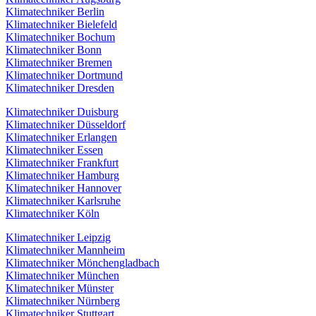
Klimatechniker Berlin
Klimatechniker Bielefeld
Klimatechniker Bochum
Klimatechniker Bonn
Klimatechniker Bremen
Klimatechniker Dortmund
Klimatechniker Dresden
Klimatechniker Duisburg
Klimatechniker Düsseldorf
Klimatechniker Erlangen
Klimatechniker Essen
Klimatechniker Frankfurt
Klimatechniker Hamburg
Klimatechniker Hannover
Klimatechniker Karlsruhe
Klimatechniker Köln
Klimatechniker Leipzig
Klimatechniker Mannheim
Klimatechniker Mönchengladbach
Klimatechniker München
Klimatechniker Münster
Klimatechniker Nürnberg
Klimatechniker Stuttgart