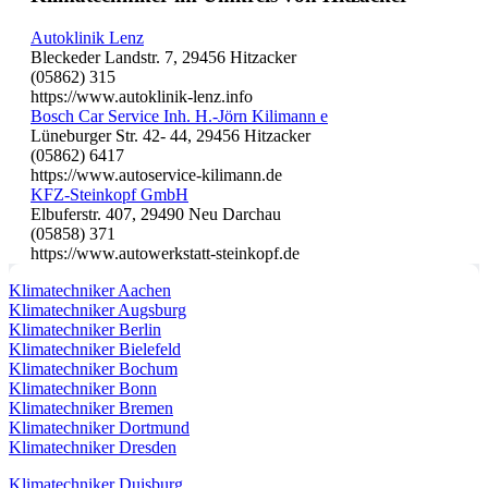
Autoklinik Lenz
Bleckeder Landstr. 7, 29456 Hitzacker
(05862) 315
https://www.autoklinik-lenz.info
Bosch Car Service Inh. H.-Jörn Kilimann e
Lüneburger Str. 42- 44, 29456 Hitzacker
(05862) 6417
https://www.autoservice-kilimann.de
KFZ-Steinkopf GmbH
Elbuferstr. 407, 29490 Neu Darchau
(05858) 371
https://www.autowerkstatt-steinkopf.de
Klimatechniker Aachen
Klimatechniker Augsburg
Klimatechniker Berlin
Klimatechniker Bielefeld
Klimatechniker Bochum
Klimatechniker Bonn
Klimatechniker Bremen
Klimatechniker Dortmund
Klimatechniker Dresden
Klimatechniker Duisburg