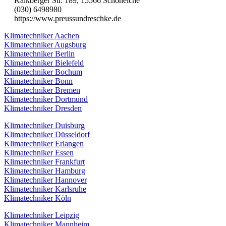
Kalkberger Str. 189, 15566 Schöneiche
(030) 6498980
https://www.preussundreschke.de
Klimatechniker Aachen
Klimatechniker Augsburg
Klimatechniker Berlin
Klimatechniker Bielefeld
Klimatechniker Bochum
Klimatechniker Bonn
Klimatechniker Bremen
Klimatechniker Dortmund
Klimatechniker Dresden
Klimatechniker Duisburg
Klimatechniker Düsseldorf
Klimatechniker Erlangen
Klimatechniker Essen
Klimatechniker Frankfurt
Klimatechniker Hamburg
Klimatechniker Hannover
Klimatechniker Karlsruhe
Klimatechniker Köln
Klimatechniker Leipzig
Klimatechniker Mannheim