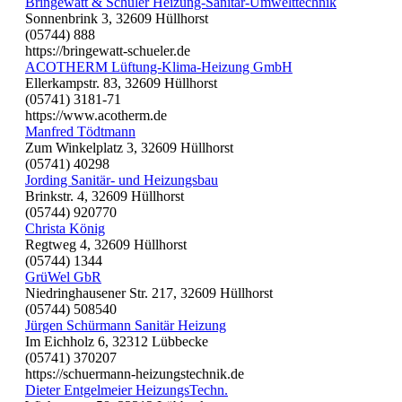
Bringewatt & Schüler Heizung-Sanitär-Umwelttechnik
Sonnenbrink 3, 32609 Hüllhorst
(05744) 888
https://bringewatt-schueler.de
ACOTHERM Lüftung-Klima-Heizung GmbH
Ellerkampstr. 83, 32609 Hüllhorst
(05741) 3181-71
https://www.acotherm.de
Manfred Tödtmann
Zum Winkelplatz 3, 32609 Hüllhorst
(05741) 40298
Jording Sanitär- und Heizungsbau
Brinkstr. 4, 32609 Hüllhorst
(05744) 920770
Christa König
Regtweg 4, 32609 Hüllhorst
(05744) 1344
GrüWel GbR
Niedringhausener Str. 217, 32609 Hüllhorst
(05744) 508540
Jürgen Schürmann Sanitär Heizung
Im Eichholz 6, 32312 Lübbecke
(05741) 370207
https://schuermann-heizungstechnik.de
Dieter Entgelmeier HeizungsTechn.