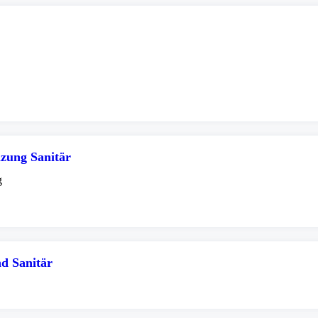
zung Sanitär
g
d Sanitär