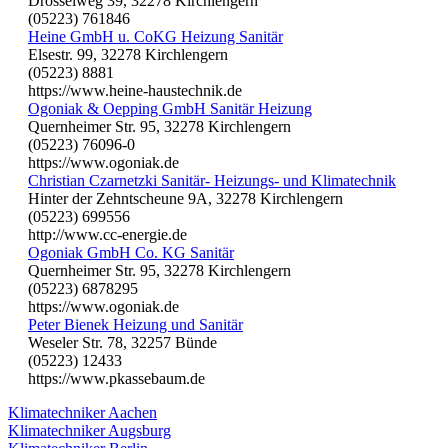
Drosselweg 39, 32278 Kirchlengern
(05223) 761846
Heine GmbH u. CoKG Heizung Sanitär
Elsestr. 99, 32278 Kirchlengern
(05223) 8881
https://www.heine-haustechnik.de
Ogoniak & Oepping GmbH Sanitär Heizung
Quernheimer Str. 95, 32278 Kirchlengern
(05223) 76096-0
https://www.ogoniak.de
Christian Czarnetzki Sanitär- Heizungs- und Klimatechnik
Hinter der Zehntscheune 9A, 32278 Kirchlengern
(05223) 699556
http://www.cc-energie.de
Ogoniak GmbH Co. KG Sanitär
Quernheimer Str. 95, 32278 Kirchlengern
(05223) 6878295
https://www.ogoniak.de
Peter Bienek Heizung und Sanitär
Weseler Str. 78, 32257 Bünde
(05223) 12433
https://www.pkassebaum.de
Klimatechniker Aachen
Klimatechniker Augsburg