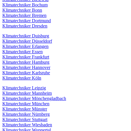
Klimatechniker Bochum
Klimatechniker Bonn
Klimatechniker Bremen
Klimatechniker Dortmund
Klimatechniker Dresden
Klimatechniker Duisburg
Klimatechniker Düsseldorf
Klimatechniker Erlangen
Klimatechniker Essen
Klimatechniker Frankfurt
Klimatechniker Hamburg
Klimatechniker Hannover
Klimatechniker Karlsruhe
Klimatechniker Köln
Klimatechniker Leipzig
Klimatechniker Mannheim
Klimatechniker Mönchengladbach
Klimatechniker München
Klimatechniker Münster
Klimatechniker Nürnberg
Klimatechniker Stuttgart
Klimatechniker Wiesbaden
Klimatechniker Wuppertal