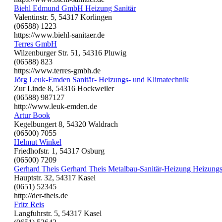
Biehl Edmund GmbH Heizung Sanitär
Valentinstr. 5, 54317 Korlingen
(06588) 1223
https://www.biehl-sanitaer.de
Terres GmbH
Wilzenburger Str. 51, 54316 Pluwig
(06588) 823
https://www.terres-gmbh.de
Jörg Leuk-Emden Sanitär- Heizungs- und Klimatechnik
Zur Linde 8, 54316 Hockweiler
(06588) 987127
http://www.leuk-emden.de
Artur Book
Kegelbungert 8, 54320 Waldrach
(06500) 7055
Helmut Winkel
Friedhofstr. 1, 54317 Osburg
(06500) 7209
Gerhard Theis Gerhard Theis Metalbau-Sanitär-Heizung Heizungs
Hauptstr. 32, 54317 Kasel
(0651) 52345
http://der-theis.de
Fritz Reis
Langfuhrstr. 5, 54317 Kasel