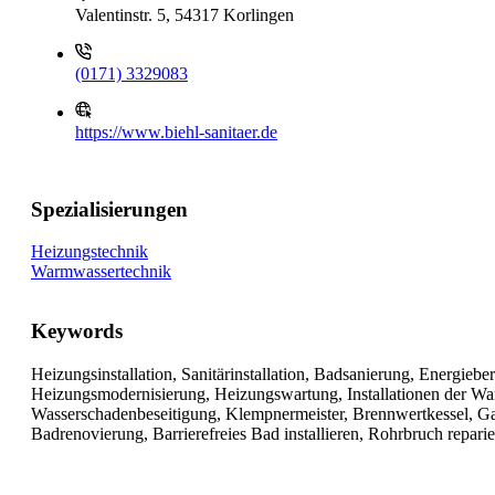
Valentinstr. 5, 54317 Korlingen
(0171) 3329083
https://www.biehl-sanitaer.de
Spezialisierungen
Heizungstechnik
Warmwassertechnik
Keywords
Heizungsinstallation, Sanitärinstallation, Badsanierung, Energieb
Heizungsmodernisierung, Heizungswartung, Installationen der War
Wasserschadenbeseitigung, Klempnermeister, Brennwertkessel, Gas
Badrenovierung, Barrierefreies Bad installieren, Rohrbruch repar