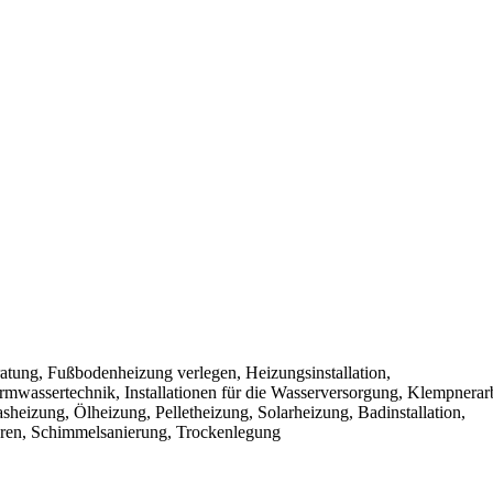
eratung, Fußbodenheizung verlegen, Heizungsinstallation,
mwassertechnik, Installationen für die Wasserversorgung, Klempnerarb
heizung, Ölheizung, Pelletheizung, Solarheizung, Badinstallation,
ieren, Schimmelsanierung, Trockenlegung