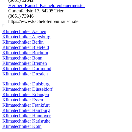
(0651) 52642
Heribert Rausch Kachelofenbauermeister
Gartenfeldstr. 17, 54295 Trier
(0651) 73946
https://www.kachelofenbau-rausch.de
Klimatechniker Aachen
Klimatechniker Augsburg
Klimatechniker Berlin
Klimatechniker Bielefeld
Klimatechniker Bochum
Klimatechniker Bonn
Klimatechniker Bremen
Klimatechniker Dortmund
Klimatechniker Dresden
Klimatechniker Duisburg
Klimatechniker Düsseldorf
Klimatechniker Erlangen
Klimatechniker Essen
Klimatechniker Frankfurt
Klimatechniker Hamburg
Klimatechniker Hannover
Klimatechniker Karlsruhe
Klimatechniker Köln